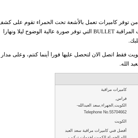
د من توفر كاميرات تعمل بالأشعة تحت الحمراء تقوم على كشف
الصور والتفاصيل في الظلام وتاتي هنا كاميرات المراقبة BULLET التي توفر صورة عالية الوضوح ليلا ونهارا
بك.
ت فقط اتصل الان لتحصل عليها فورا أينما كنتم، وعلى مدار
د الله.
كاميرات مراقبة
فراس
,
الكويت
,
الجهراء
,
سعد العبدالله
-
Telephone No.55704662
الكويت
أفضل فني كاميرات مراقبة سعد العبد
الله الجهراء الكويت لخدمات تركيب