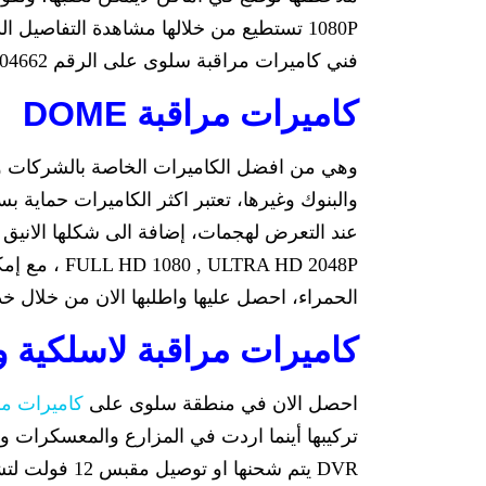
1080P تستطيع من خلالها مشاهدة التفاصيل
فني كاميرات مراقبة سلوى على الرقم 55704662.
كاميرات مراقبة DOME
وهي من افضل الكاميرات الخاصة بالشركات والم
والبنوك وغيرها، تعتبر اكثر الكاميرات حماية 
عند التعرض لهجمات، إضافة الى شكلها الانيق 
TRA HD 2048P
الحمراء، احصل عليها واطلبها الان من خلال خدمة 
كاميرات مراقبة لاسلكية 
احصل الان في منطقة سلوى على
كاميرات مر
تركيبها أينما اردت في المزارع والمعسكرات وا
DVR يتم شحنها او توصيل مقبس 12 فولت لتشغيلها .